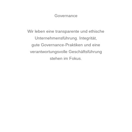
Governance
Wir leben eine transparente und ethische
Unternehmensführung. Integrität,
gute Governance-Praktiken und eine
verantwortungsvolle Geschäftsführung
stehen im Fokus.
„Wenn wir etwas bewegen
wollen, dann müssen wir auch
handeln. Bei der CEV ist Ihre