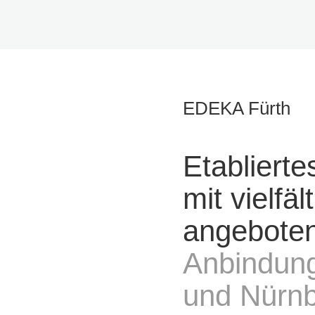
EDEKA Fürth
Etabliert
mit vielfä
angebote
Anbindung
und Nürnb